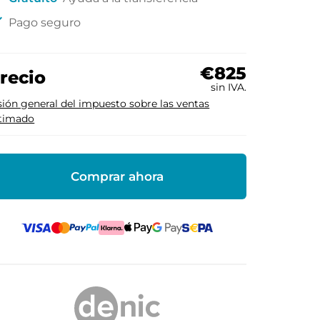
ck
Pago seguro
€825
recio
sin IVA.
sión general del impuesto sobre las ventas
timado
Comprar ahora