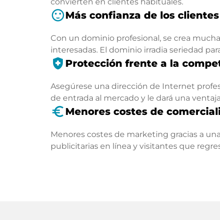
convierten en clientes habituales.
sentiment_satisfied
Más confianza de los clientes
Con un dominio profesional, se crea mucha 
interesadas. El dominio irradia seriedad par
health_and_safety
Protección frente a la compe
Asegúrese una dirección de Internet profesi
de entrada al mercado y le dará una ventaj
euro_symbol
Menores costes de comercial
Menores costes de marketing gracias a una
publicitarias en línea y visitantes que regr