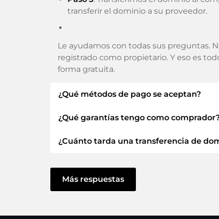
transferir el dominio a su proveedor.
Le ayudamos con todas sus preguntas. N
registrado como propietario. Y eso es to
forma gratuita.
¿Qué métodos de pago se aceptan?
¿Qué garantías tengo como comprador
Utilizamos SEPA como prepago y utiliza
Tarjetas de crédito, PayPal, Klarna, Apple
¿Cuánto tarda una transferencia de do
Siempre le garantizamos como comprador
ELITEDOMAINS GmbH actúa como
fi
La transferencia de dominio a un nuevo 
Dominio
.
actúe sin demora y no haya problemas co
Más respuestas
Recuperarás tu
dinero
si surgen dificu
En algunas excepciones, su pago se confir
cuanto podamos confirmar la recepción de 