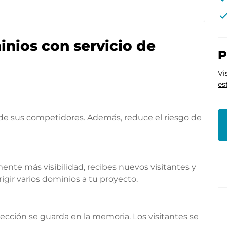
che
nios con servicio de
P
Vi
es
 de sus competidores. Además, reduce el riesgo de
te más visibilidad, recibes nuevos visitantes y
gir varios dominios a tu proyecto.
rección se guarda en la memoria. Los visitantes se