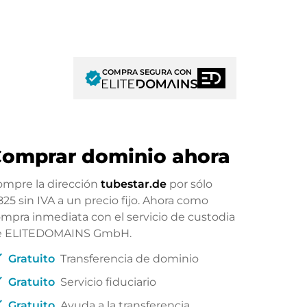
COMPRA SEGURA CON
verified
omprar dominio ahora
mpre la dirección
tubestar.de
por sólo
825
sin IVA a un precio fijo. Ahora como
mpra inmediata con el servicio de custodia
e ELITEDOMAINS GmbH.
ck
Gratuito
Transferencia de dominio
ck
Gratuito
Servicio fiduciario
ck
Gratuito
Ayuda a la transferencia