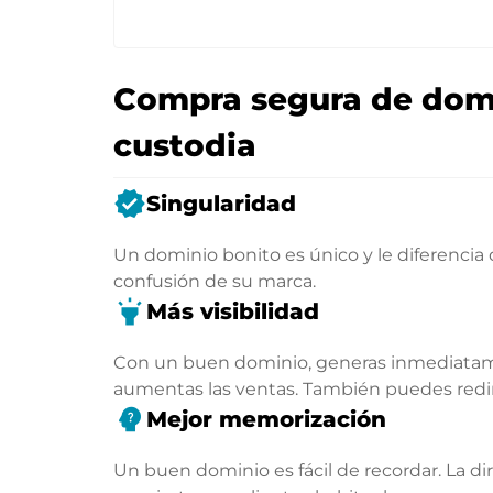
Compra segura de domi
custodia
verified
Singularidad
Un dominio bonito es único y le diferencia
confusión de su marca.
highlight
Más visibilidad
Con un buen dominio, generas inmediatamen
aumentas las ventas. También puedes rediri
psychology_alt
Mejor memorización
Un buen dominio es fácil de recordar. La di