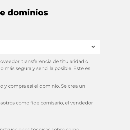
de dominios
expand_more
veedor, transferencia de titularidad o
 más segura y sencilla posible. Este es
 y compra así el dominio. Se crea un
sotros como fideicomisario, el vendedor
s instrucciones técnicas sobre cómo